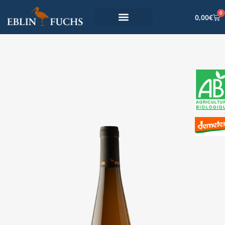
0
0,00
€