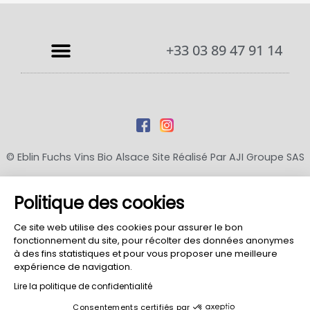
+33 03 89 47 91 14
© Eblin Fuchs Vins Bio Alsace Site Réalisé Par
AJI Groupe SAS
Mentions Légales
-
Conditions Générales D’Utilisation
-
Conditions Générales De Vente
-
Politique De
Politique des cookies
Confidentialité
-
Politique D’utilisation Des Cookies
-
Propriété Intellectuelle
Ce site web utilise des cookies pour assurer le bon
fonctionnement du site, pour récolter des données anonymes
à des fins statistiques et pour vous proposer une meilleure
expérience de navigation.
Lire la politique de confidentialité
Consentements certifiés par