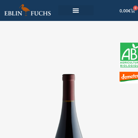
0
0,00
€