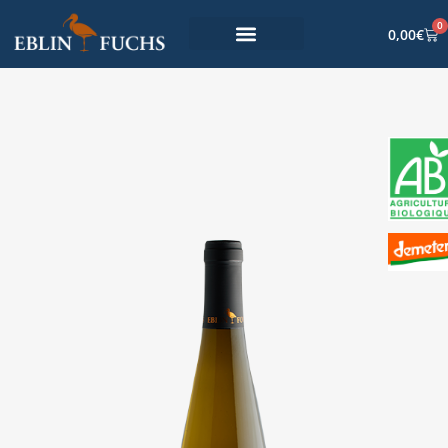
0
0,00
€