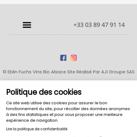
+33 03 89 47 91 14
© Eblin Fuchs Vins Bio Alsace Site Réalisé Par
AJI Groupe SAS
Mentions Légales
-
Conditions Générales D’Utilisation
-
Conditions Générales De Vente
-
Politique De
Politique des cookies
Confidentialité
-
Politique D’utilisation Des Cookies
-
Propriété Intellectuelle
Ce site web utilise des cookies pour assurer le bon
fonctionnement du site, pour récolter des données anonymes
à des fins statistiques et pour vous proposer une meilleure
expérience de navigation.
Lire la politique de confidentialité