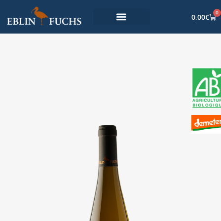
0
0,00
€