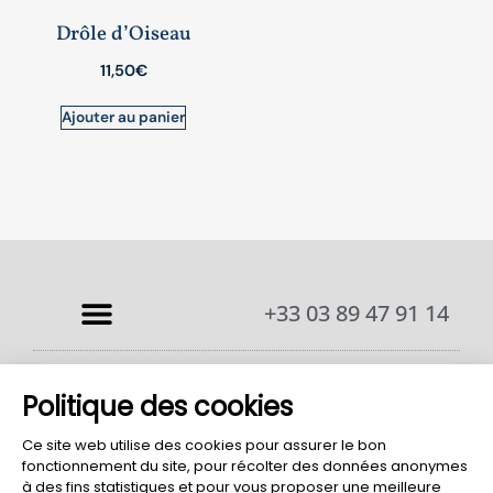
Drôle d’Oiseau
11,50
€
Ajouter au panier
+33 03 89 47 91 14
Politique des cookies
Ce site web utilise des cookies pour assurer le bon
fonctionnement du site, pour récolter des données anonymes
© Eblin Fuchs Vins Bio Alsace Site Réalisé Par
AJI Groupe SAS
à des fins statistiques et pour vous proposer une meilleure