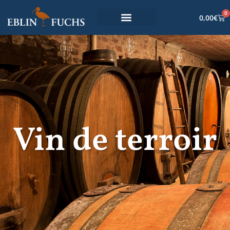
0
0,00
€
Vin de terroir